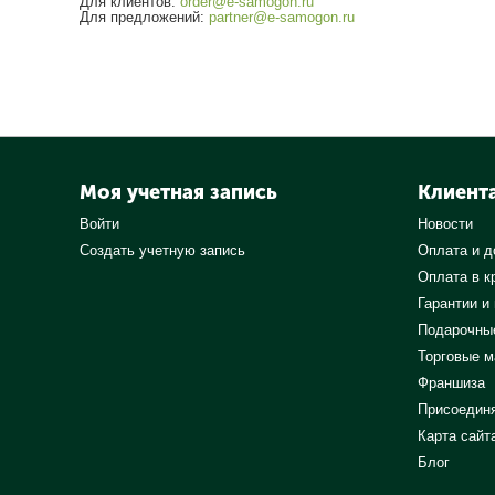
Для клиентов:
order@e-samogon.ru
Для предложений:
partner@e-samogon.ru
Моя учетная запись
Клиент
Войти
Новости
Создать учетную запись
Оплата и д
Оплата в к
Гарантии и
Подарочны
Торговые м
Франшиза
Присоедин
Карта сайт
Блог