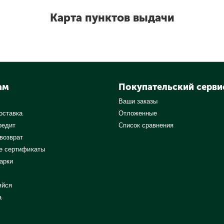
Карта пунктов выдачи
ам
Покупательский серви
Ваши заказы
оставка
Отложенные
редит
Список сравнения
 возврат
е сертификаты
арки
яйся
а